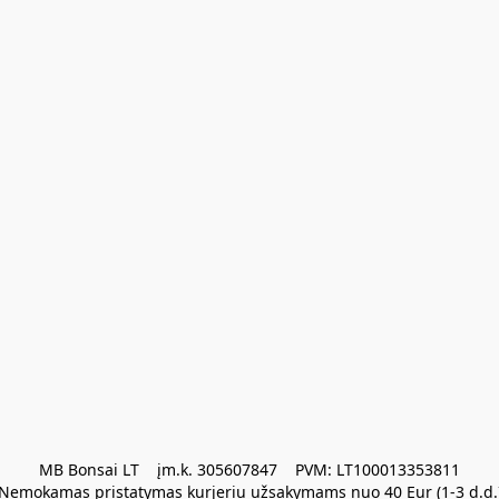
MB Bonsai LT    įm.k. 305607847    PVM: LT100013353811

Nemokamas pristatymas kurjeriu užsakymams nuo 40 Eur (1-3 d.d.