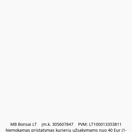
MB Bonsai LT    įm.k. 305607847    PVM: LT100013353811

Nemokamas pristatymas kurjeriu užsakymams nuo 40 Eur (1-