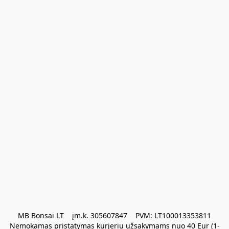
MB Bonsai LT    įm.k. 305607847    PVM: LT100013353811

Nemokamas pristatymas kurjeriu užsakymams nuo 40 Eur (1-