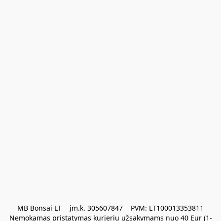
MB Bonsai LT    įm.k. 305607847    PVM: LT100013353811

Nemokamas pristatymas kurjeriu užsakymams nuo 40 Eur (1-