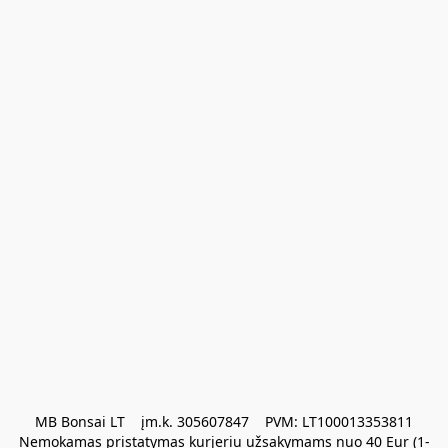
MB Bonsai LT    įm.k. 305607847    PVM: LT100013353811

Nemokamas pristatymas kurjeriu užsakymams nuo 40 Eur (1-