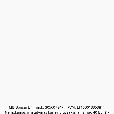
MB Bonsai LT    įm.k. 305607847    PVM: LT100013353811

Nemokamas pristatymas kurjeriu užsakymams nuo 40 Eur (1-