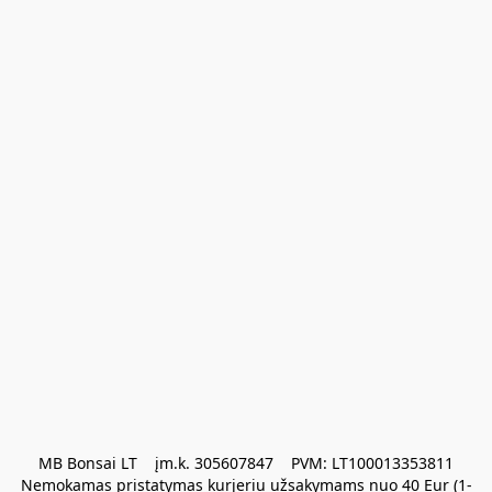
MB Bonsai LT    įm.k. 305607847    PVM: LT100013353811

Nemokamas pristatymas kurjeriu užsakymams nuo 40 Eur (1-