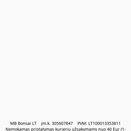
MB Bonsai LT    įm.k. 305607847    PVM: LT100013353811

Nemokamas pristatymas kurjeriu užsakymams nuo 40 Eur (1-