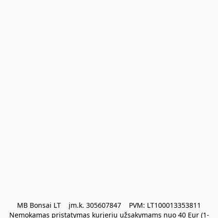
MB Bonsai LT    įm.k. 305607847    PVM: LT100013353811

Nemokamas pristatymas kurjeriu užsakymams nuo 40 Eur (1-