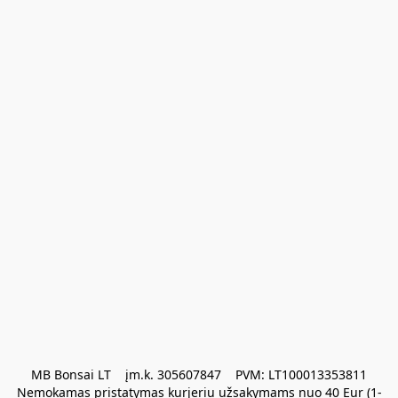
MB Bonsai LT    įm.k. 305607847    PVM: LT100013353811

Nemokamas pristatymas kurjeriu užsakymams nuo 40 Eur (1-