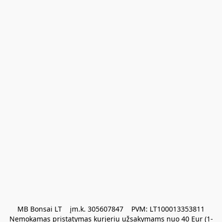
MB Bonsai LT    įm.k. 305607847    PVM: LT100013353811

Nemokamas pristatymas kurjeriu užsakymams nuo 40 Eur (1-