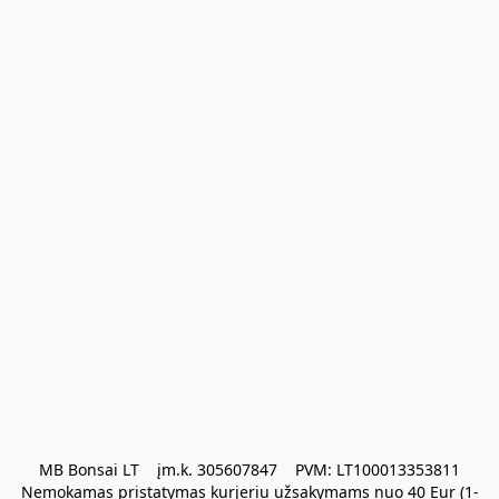
MB Bonsai LT    įm.k. 305607847    PVM: LT100013353811

Nemokamas pristatymas kurjeriu užsakymams nuo 40 Eur (1-