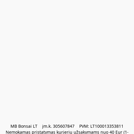
MB Bonsai LT    įm.k. 305607847    PVM: LT100013353811

Nemokamas pristatymas kurjeriu užsakymams nuo 40 Eur (1-