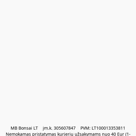
MB Bonsai LT    įm.k. 305607847    PVM: LT100013353811

Nemokamas pristatymas kurjeriu užsakymams nuo 40 Eur (1-