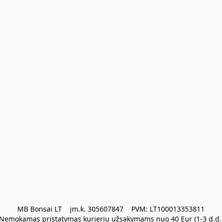
MB Bonsai LT    įm.k. 305607847    PVM: LT100013353811

Nemokamas pristatymas kurjeriu užsakymams nuo 40 Eur (1-3 d.d.