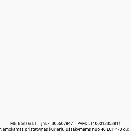
MB Bonsai LT    įm.k. 305607847    PVM: LT100013353811

Nemokamas pristatymas kurjeriu užsakymams nuo 40 Eur (1-3 d.d.