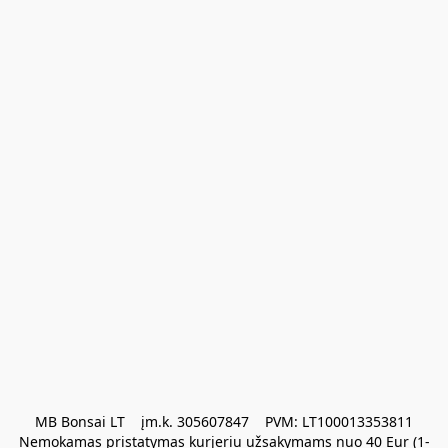
MB Bonsai LT    įm.k. 305607847    PVM: LT100013353811

Nemokamas pristatymas kurjeriu užsakymams nuo 40 Eur (1-