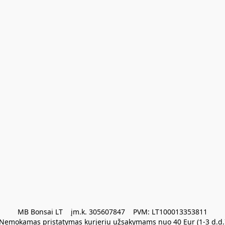
MB Bonsai LT    įm.k. 305607847    PVM: LT100013353811

Nemokamas pristatymas kurjeriu užsakymams nuo 40 Eur (1-3 d.d.