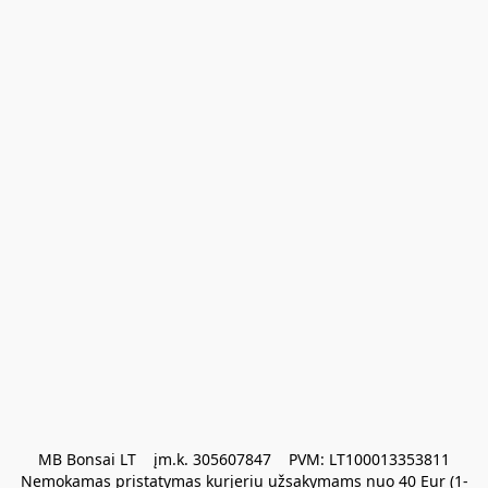
MB Bonsai LT    įm.k. 305607847    PVM: LT100013353811

Nemokamas pristatymas kurjeriu užsakymams nuo 40 Eur (1-