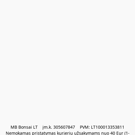
MB Bonsai LT    įm.k. 305607847    PVM: LT100013353811

Nemokamas pristatymas kurjeriu užsakymams nuo 40 Eur (1-