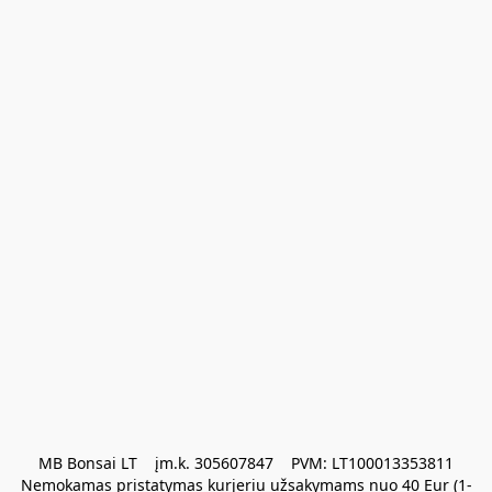
MB Bonsai LT    įm.k. 305607847    PVM: LT100013353811

Nemokamas pristatymas kurjeriu užsakymams nuo 40 Eur (1-