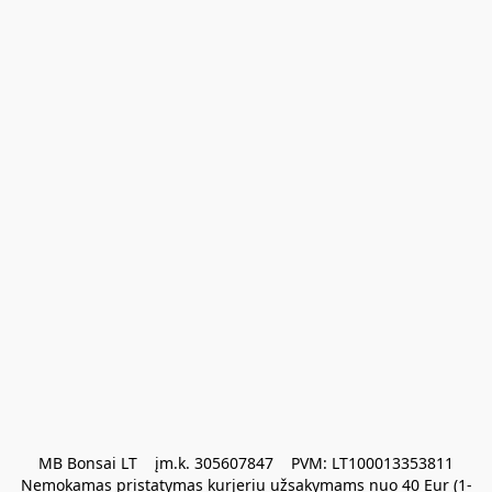
MB Bonsai LT    įm.k. 305607847    PVM: LT100013353811

Nemokamas pristatymas kurjeriu užsakymams nuo 40 Eur (1-