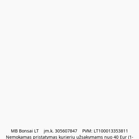
MB Bonsai LT    įm.k. 305607847    PVM: LT100013353811

Nemokamas pristatymas kurjeriu užsakymams nuo 40 Eur (1-