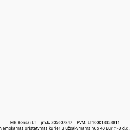
MB Bonsai LT    įm.k. 305607847    PVM: LT100013353811

Nemokamas pristatymas kurjeriu užsakymams nuo 40 Eur (1-3 d.d.