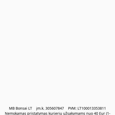
MB Bonsai LT    įm.k. 305607847    PVM: LT100013353811

Nemokamas pristatymas kurjeriu užsakymams nuo 40 Eur (1-