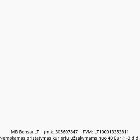
MB Bonsai LT    įm.k. 305607847    PVM: LT100013353811

Nemokamas pristatymas kurjeriu užsakymams nuo 40 Eur (1-3 d.d.