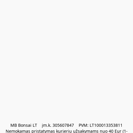
MB Bonsai LT    įm.k. 305607847    PVM: LT100013353811

Nemokamas pristatymas kurjeriu užsakymams nuo 40 Eur (1-